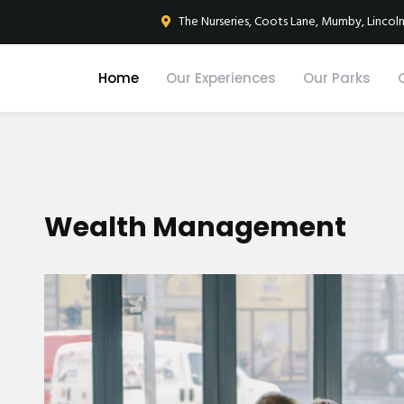
The Nurseries, Coots Lane, Mumby, Lincoln
Home
Our Experiences
Our Parks
Wealth Management