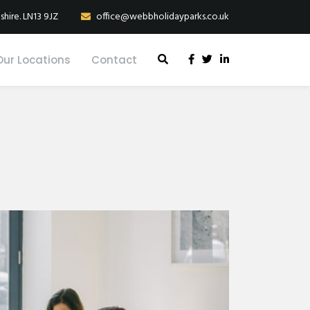
shire. LN13 9JZ
office@webbholidayparks.co.uk
Our Locations
Contact