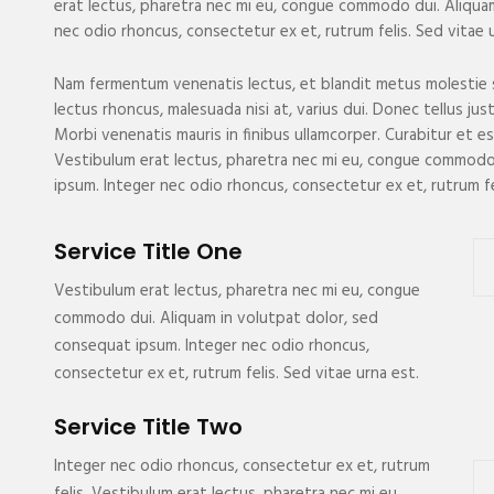
erat lectus, pharetra nec mi eu, congue commodo dui. Aliqua
nec odio rhoncus, consectetur ex et, rutrum felis. Sed vitae 
Nam fermentum venenatis lectus, et blandit metus molestie si
lectus rhoncus, malesuada nisi at, varius dui. Donec tellus ju
Morbi venenatis mauris in finibus ullamcorper. Curabitur et e
Vestibulum erat lectus, pharetra nec mi eu, congue commodo
ipsum. Integer nec odio rhoncus, consectetur ex et, rutrum fel
Service Title One
Vestibulum erat lectus, pharetra nec mi eu, congue
commodo dui. Aliquam in volutpat dolor, sed
consequat ipsum. Integer nec odio rhoncus,
consectetur ex et, rutrum felis. Sed vitae urna est.
Service Title Two
Integer nec odio rhoncus, consectetur ex et, rutrum
felis. Vestibulum erat lectus, pharetra nec mi eu,