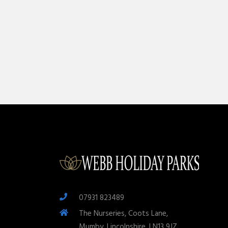
07931 823489
The Nurseries, Coots Lane,
Mumby, Lincolnshire. LN13 9JZ